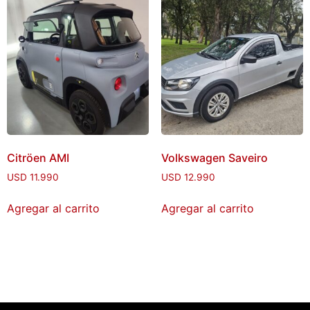
Citröen AMI
Volkswagen Saveiro
USD
11.990
USD
12.990
Agregar al carrito
Agregar al carrito