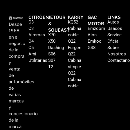
CITRÖEN
JETOUR
KARRY
GAC
LINKS
C3
KQ52
Autos
&
MOTOR
Desde
C3
Cabina
Emzoom
Usados
SOUEAST
1968
Aircross
X70
doble
Aion
Service
en el
C4
X50
Q22
Emkoo
Oficial
negocio
C5
Dashing
Furgon
GS8
Sobre
de la
Ami
S06
Q22
Nosotros
compra
Utilitarias
S07
Cabina
Contactan
y
T2
simple
venta
Q22
de
Cabina
automóviles
doble
de
varias
marcas
y
concesionario
de la
marca