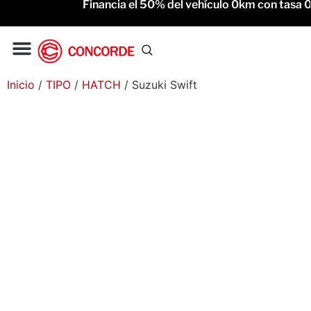
Financia el 50% del vehículo 0km con tasa 0% 
Gac Motor
Service Oficial
Inicio
/
TIPO
/
HATCH
/ Suzuki Swift