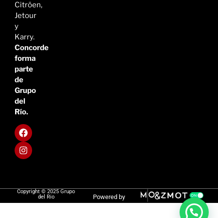
Citröen,
Jetour
y
Karry.
Concorde
forma
parte
de
Grupo
del
Río.
Copyright © 2025 Grupo
Powered by
del Rio