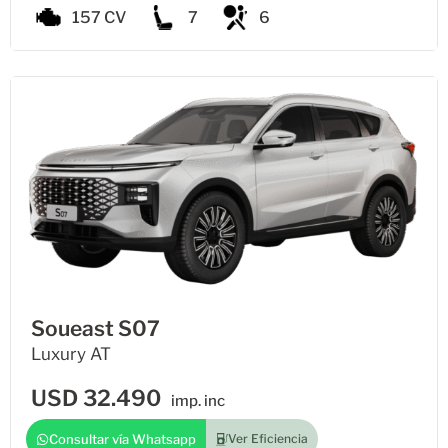
157 CV
7
6
Soueast S07
Luxury AT
USD
32.490
imp. inc
Consultar vía Whatsapp
Ver Eficiencia