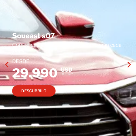
Soueast s07
Comodidad y tecnología que acompañan cada
viaje.
DESDE
29.990
USD
IMP. INC
DESCUBRILO