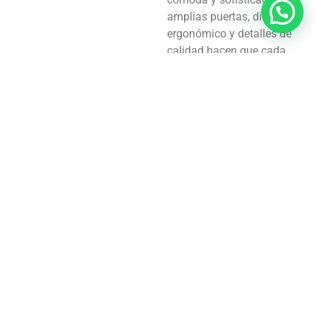
amplias puertas, diseño
ergonómico y detalles de
calidad hacen que cada
acceso al vehículo sea fácil
y placentero, mientras que
su interior moderno y
tecnológico garantiza
confort y estilo desde el
primer momento del viaje.