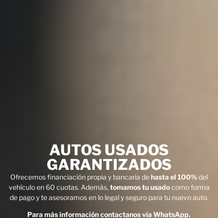
AUTOS USADOS
GARANTIZADOS
Ofrecemos financiación propia y bancaria de
hasta el 100%
del
vehículo en 60 cuotas. Además,
tomamos tu usado
como forma
de pago y te asesoramos en lo legal y seguro para tu nuevo auto.
Para más información contactanos vía WhatsApp.