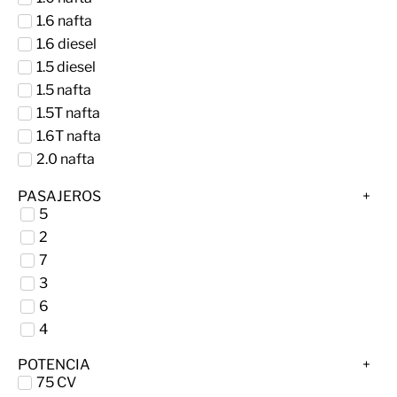
1.6 nafta
1.6 diesel
1.5 diesel
1.5 nafta
1.5T nafta
1.6T nafta
2.0 nafta
1.2 nafta
PASAJEROS
1.1
5
1.3
2
nafta 1.6
7
Electrico
3
3.6 nafta
6
1.8 nafta
4
1.0 Turbo
POTENCIA
Eléctrica
75 CV
nafta 2,0