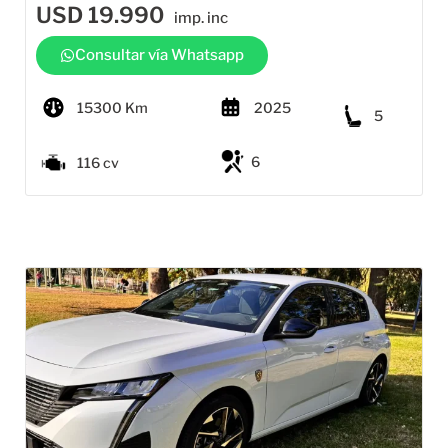
USD
19.990
imp. inc
Consultar vía Whatsapp
15300 Km
2025
5
6
116 cv