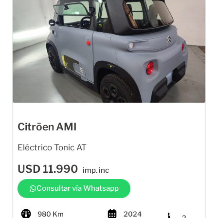
Citröen AMI
Eléctrico Tonic AT
USD
11.990
imp. inc
Consultar vía Whatsapp
980 Km
2024
2