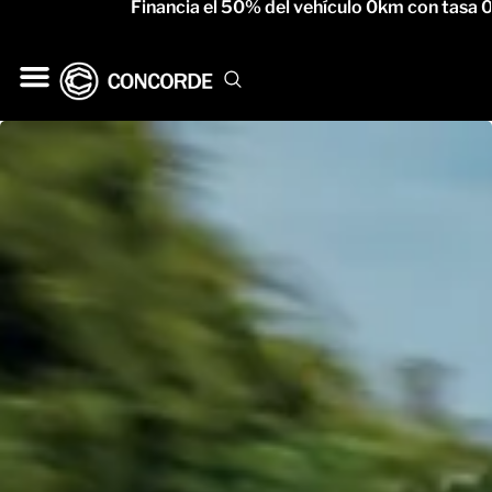
Financia el 50% del vehículo 0km con tasa 0% 
Gac Motor
Service Oficial