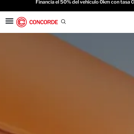
Financia el 50% del vehículo 0km con tasa 0% 
Gac Motor
Service Oficial