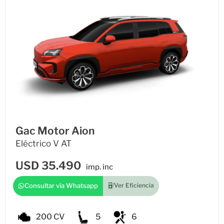
Gac Motor Aion
Eléctrico V AT
USD
35.490
imp. inc
Consultar vía Whatsapp
Ver Eficiencia
200 CV
5
6