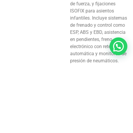
de fuerza, y fijaciones
ISOFIX para asientos
infantiles. Incluye sistemas
de frenado y control como
ESP, ABS y EBD, asistencia
en pendientes, freno
electrónico con retención
automática y monitoreo de
presión de neumáticos.
Además, dispone de
inmovilizador de motor con
alarma antirrobo, sensores
de estacionamiento y
cámara con vista
envolvente, garantizando
protección y tranquilidad en
cada viaje.