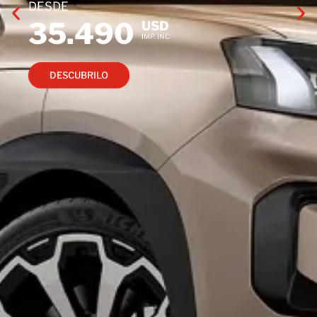
DESDE
35.490
USD
IMP. INC
DESCUBRILO