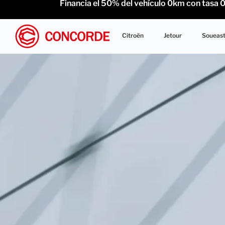
Financia el 50% del vehículo 0km con tasa 0% 
Citroën
Jetour
Soueas