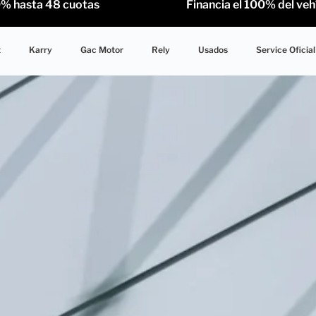
hasta 48 cuotas Financia el 100% del vehícul
t
Karry
Gac Motor
Rely
Usados
Service Oficial