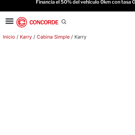
Financia el 50% del vehículo 0km con tasa 0% 
Gac Motor
Service Oficial
Inicio
/
Karry
/
Cabina Simple
/ Karry