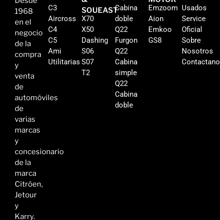
Desde
C3
Cabina
Emzoom
Usados
SOUEAST
1968
Aircross
X70
doble
Aion
Service
en el
C4
X50
Q22
Emkoo
Oficial
negocio
C5
Dashing
Furgon
GS8
Sobre
de la
Ami
S06
Q22
Nosotros
compra
Utilitarias
S07
Cabina
Contactan
y
T2
simple
venta
Q22
de
Cabina
automóviles
doble
de
varias
marcas
y
concesionario
de la
marca
Citröen,
Jetour
y
Karry.