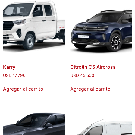
Karry
Citroën C5 Aircross
USD
17.790
USD
45.500
Agregar al carrito
Agregar al carrito