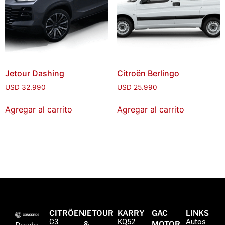
Jetour Dashing
Citroën Berlingo
USD
32.990
USD
25.990
Agregar al carrito
Agregar al carrito
CITRÖEN
JETOUR
KARRY
GAC
LINKS
C3
KQ52
Autos
&
MOTOR