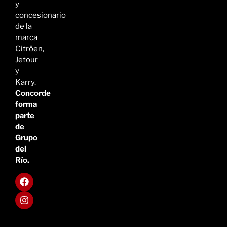
y
concesionario
de la
marca
Citröen,
Jetour
y
Karry.
Concorde
forma
parte
de
Grupo
del
Río.