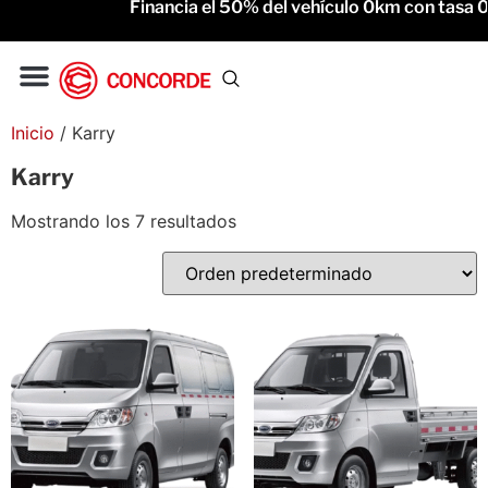
Financia el 50% del vehículo 0km con tasa 0% 
Gac Motor
Service Oficial
Inicio
/ Karry
Karry
Mostrando los 7 resultados