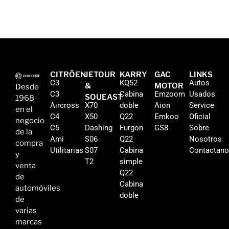
CITRÖEN
JETOUR
KARRY
GAC
LINKS
C3
KQ52
Autos
&
MOTOR
Desde
C3
Cabina
Emzoom
Usados
SOUEAST
1968
Aircross
X70
doble
Aion
Service
en el
C4
X50
Q22
Emkoo
Oficial
negocio
C5
Dashing
Furgon
GS8
Sobre
de la
Ami
S06
Q22
Nosotros
compra
Utilitarias
S07
Cabina
Contactan
y
T2
simple
venta
Q22
de
Cabina
automóviles
doble
de
varias
marcas