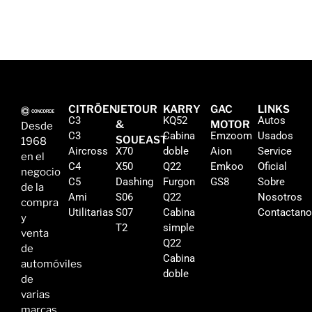
CITRÖEN
JETOUR
KARRY
GAC
LINKS
C3
KQ52
Autos
&
MOTOR
Desde
C3
Cabina
Emzoom
Usados
SOUEAST
1968
Aircross
X70
doble
Aion
Service
en el
C4
X50
Q22
Emkoo
Oficial
negocio
C5
Dashing
Furgon
GS8
Sobre
de la
Ami
S06
Q22
Nosotros
compra
Utilitarias
S07
Cabina
Contactan
y
T2
simple
venta
Q22
de
Cabina
automóviles
doble
de
varias
marcas