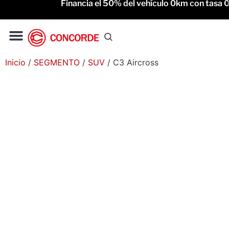
Financia el 50% del vehículo 0km con tasa 0% 
Gac Motor
Service Oficial
Inicio
/
SEGMENTO
/
SUV
/ C3 Aircross