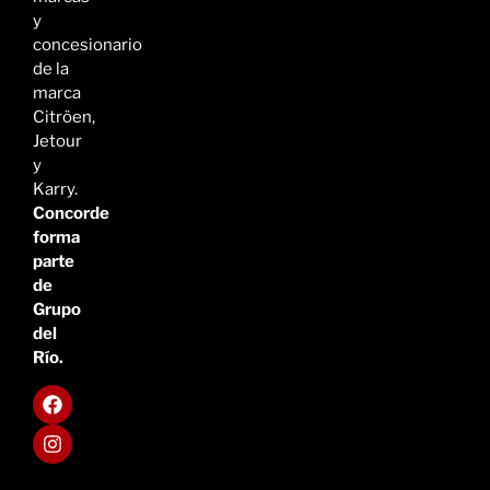
y
concesionario
de la
marca
Citröen,
Jetour
y
Karry.
Concorde
forma
parte
de
Grupo
del
Río.