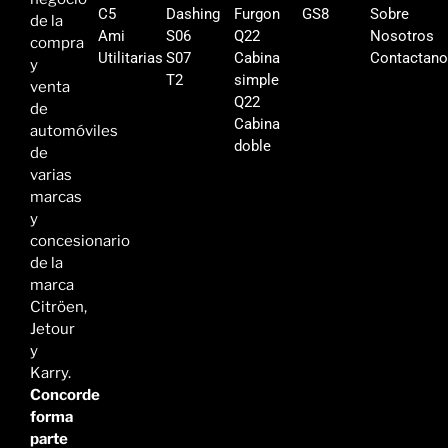
C5
Dashing
Furgon
GS8
Sobre
de la
Ami
S06
Q22
Nosotros
compra
Utilitarias
S07
Cabina
Contactan
y
T2
simple
venta
Q22
de
Cabina
automóviles
doble
de
varias
marcas
y
concesionario
de la
marca
Citröen,
Jetour
y
Karry.
Concorde
forma
parte