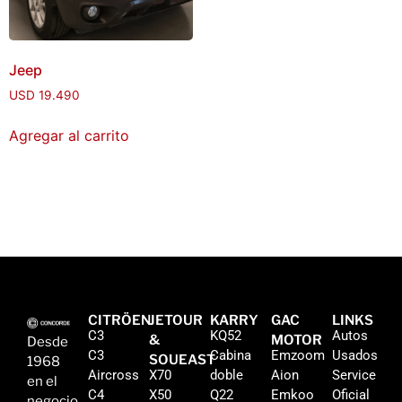
Jeep
USD
19.490
Agregar al carrito
CITRÖEN
JETOUR
KARRY
GAC
LINKS
C3
KQ52
Autos
&
MOTOR
Desde
C3
Cabina
Emzoom
Usados
SOUEAST
1968
Aircross
X70
doble
Aion
Service
en el
C4
X50
Q22
Emkoo
Oficial
negocio