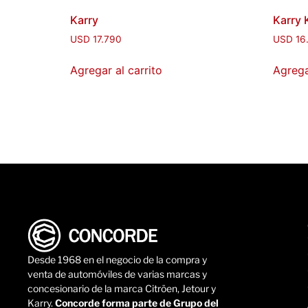
Karry
Karry 
USD
17.790
USD
16
Agregar al carrito
Agrega
Desde 1968 en el negocio de la compra y
venta de automóviles de varias marcas y
concesionario de la marca Citröen, Jetour y
Karry.
Concorde forma parte de Grupo del