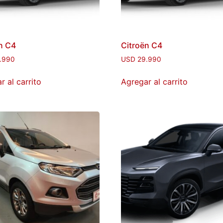
n C4
Citroën C4
.990
USD
29.990
r al carrito
Agregar al carrito