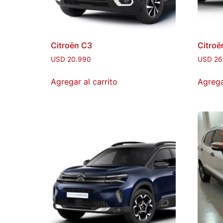
Citroën C3
Citroë
USD
20.990
USD
26
Agregar al carrito
Agrega