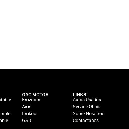
GAC MOTOR
LINKS
doble
Emzoom
Autos Usados
Aion
Service Oficial
imple
Emkoo
Sobre Nosotros
oble
GS8
Contactanos