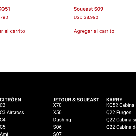
KQ51
Soueast S09
.790
USD
38.990
r al carrito
Agregar al carrito
CITRÖEN
JETOUR & SOUEAST
KARRY
C3
X70
KQ52 Cabina 
C3 Aircross
X50
Q22 Furgon
C4
Dashing
Q22 Cabina s
C5
S06
Q22 Cabina d
Ami
S07